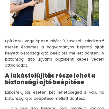
Építkezel, vagy éppen lakást újítasz fel? Mindkettő
esetén érdemes a hagyományos bejárati ajtók
helyett biztonsági ajtó beépítés mellett dönteni. A
biztonsági ajtó ugyanis pajzsként képes védeni
otthonodat.
A lakásfelújítás része lehet a
biztonsági ajtó beépítése
Lakásfelújítás esetén két lehetőséged is van, ha
biztonsági ajtó beépítése mellett döntesz:
a régi ajtó helyére, már meglévő szabad