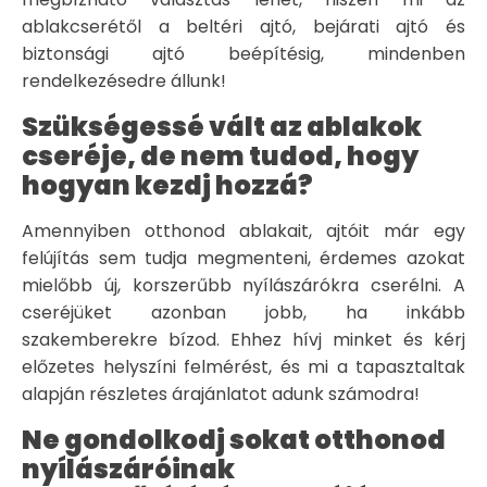
ablakcserétől a beltéri ajtó, bejárati ajtó és
biztonsági ajtó beépítésig, mindenben
rendelkezésedre állunk!
Szükségessé vált az ablakok
cseréje, de nem tudod, hogy
hogyan kezdj hozzá?
Amennyiben otthonod ablakait, ajtóit már egy
felújítás sem tudja megmenteni, érdemes azokat
mielőbb új, korszerűbb nyílászárókra cserélni. A
cseréjüket azonban jobb, ha inkább
szakemberekre bízod. Ehhez hívj minket és kérj
előzetes helyszíni felmérést, és mi a tapasztaltak
alapján részletes árajánlatot adunk számodra!
Ne gondolkodj sokat otthonod
nyílászáróinak