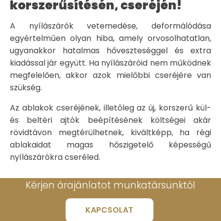
korszerűsítésén, cseréjén!
A nyílászárók vetemedése, deformálódása
egyértelműen olyan hiba, amely orvosolhatatlan,
ugyanakkor hatalmas hőveszteséggel és extra
kiadással jár együtt. Ha nyílászáróid nem működnek
megfelelően, akkor azok mielőbbi cseréjére van
szükség.
Az ablakok cseréjének, illetőleg az új, korszerű kül-
és beltéri ajtók beépítésének költségei akár
rövidtávon megtérülhetnek, kiváltképp, ha régi
ablakaidat magas hőszigetelő képességű
nyílászárókra cseréled.
Kérjen árajánlatot munkatársunktól
KAPCSOLAT