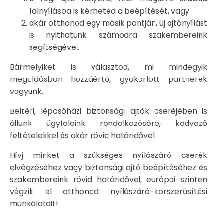
falnyílásba is kérheted a beépítését, vagy
akár otthonod egy másik pontján, új ajtónyílást
is nyithatunk számodra szakembereink
segítségével.
Bármelyiket is választod, mi mindegyik
megoldásban hozzáértő, gyakorlott partnerek
vagyunk.
Beltéri, lépcsőházi biztonsági ajtók cseréjében is
állunk ügyfeleink rendelkezésére, kedvező
feltételekkel és akár rövid határidővel.
Hívj minket a szükséges nyílászáró cserék
elvégzéséhez vagy biztonsági ajtó beépítéséhez és
szakembereink rövid határidővel, európai szinten
végzik el otthonod nyílászáró-korszerűsítési
munkálatait!