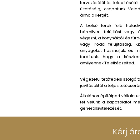
Cégünk átfogó 
abban, hogy min
Megértjük, hogy
folyamatot szám
iránt, hogy az 
készüljön el.
A kerttel kez
szolgáltatást k
funkcionális ter
tervezésétől és
ültetéséig, c
álmaid kertjét.
A belső terek