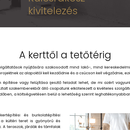
61
250
rojekt
Kulcsraké
kivitelezés