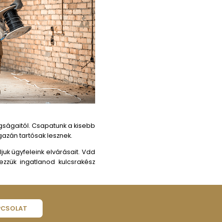
etőtérig
d lakó-, mind kereskedelmi ingatlanok számára. Hiszü
csúcson kell végződnie, ezért a "Kortól a tetőig" mottón
 lehet, de mi azért vagyunk itt, hogy leegyszerűsítsük
ezett a kivételes szolgáltatás és a minőségi kivitelez
őség szerint leghatékonyabban a teljes elégedettségedb