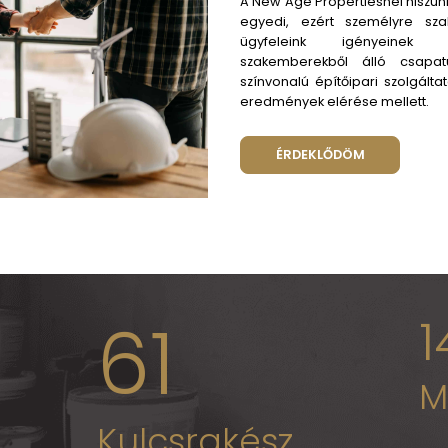
M
A Ne
egy
ügy
sza
szín
ered