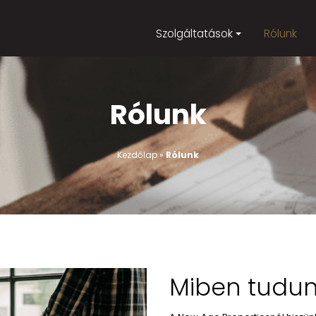
Szolgá
Rólu
Kezdőlap
»
Rólu