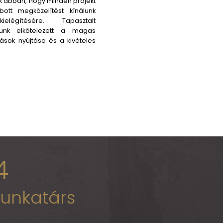
iben tudunk segíteni?
w Age Propertiesnél hiszünk abban, hogy minden proje
edi, ezért személyre szabott megközelítést kínálu
feleink igényeinek kielégítésére. Tapaszta
kemberekből álló csapatunk elkötelezett a mag
vonalú építőipari szolgáltatások nyújtása és a kivétel
mények elérése mellett.
ÉRDEKLŐDÖM