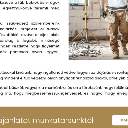
A kerttől a t
építőipari szolgáltatások nyújtására szakosodott min
den építési projektnek az alapoktól kell kezdődnie és a 
 egy ingatlan építése vagy felújítása ijesztő feladat
odra. Tapasztalt szakemberekből álló csapatunk elkötel
építési projekt időben, a költségvetésen belül a lehet
dve számos kertépítési és burkolatépítési
ínálunk, hogy a kültéri teret is gyönyörű és
ületté alakítsuk. A teraszok, járdák és támfalak
 telepítésétől kezdve a fák, bokrok és virágok
sapatunk Veled együttműködve teremti meg
 felé haladva, szakképzett szakembereink