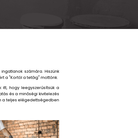
14
Munkatárs
sz